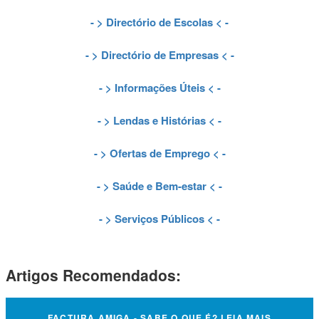
- >
Directório de Escolas
< -
- >
Directório de Empresas
< -
- >
Informações Úteis
< -
- >
Lendas e Histórias
< -
- >
Ofertas de Emprego
< -
- >
Saúde e Bem-estar
< -
- >
Serviços Públicos
< -
Artigos Recomendados:
FACTURA AMIGA - SABE O QUE É? LEIA MAIS