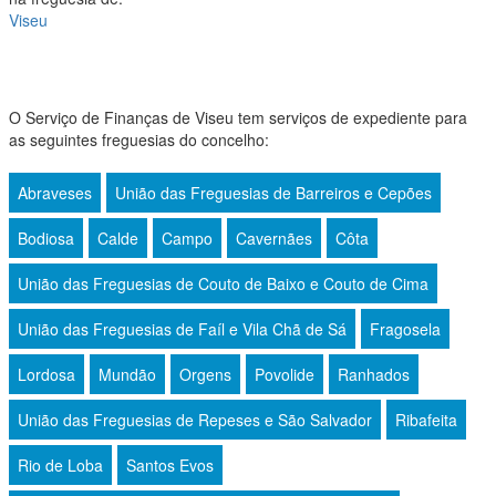
Viseu
O Serviço de Finanças de Viseu tem serviços de expediente para
as seguintes freguesias do concelho:
Abraveses
União das Freguesias de Barreiros e Cepões
Bodiosa
Calde
Campo
Cavernães
Côta
União das Freguesias de Couto de Baixo e Couto de Cima
União das Freguesias de Faíl e Vila Chã de Sá
Fragosela
Lordosa
Mundão
Orgens
Povolide
Ranhados
União das Freguesias de Repeses e São Salvador
Ribafeita
Rio de Loba
Santos Evos