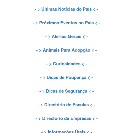
- >
Últimas Notícias do País
< -
- >
Próximos Eventos no País
< -
- >
Alertas Gerais
< -
- >
Animais Para Adopção
< -
- >
Curiosidades
< -
- >
Dicas de Poupança
< -
- >
Dicas de Segurança
< -
- >
Directório de Escolas
< -
- >
Directório de Empresas
< -
- >
Informações Úteis
< -