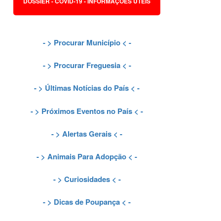
DOSSIER - COVID-19 - INFORMAÇÕES ÚTEIS
- >
Procurar Município
< -
- >
Procurar Freguesia
< -
- >
Últimas Notícias do País
< -
- >
Próximos Eventos no País
< -
- >
Alertas Gerais
< -
- >
Animais Para Adopção
< -
- >
Curiosidades
< -
- >
Dicas de Poupança
< -