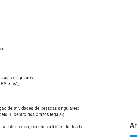
ço.
essoas singulares;
IRS e IVA;
ção de atividades de pessoas singulares;
lo 3 (dentro dos prazos legais);
Ar
ma informático, exceto certidões de dívida.