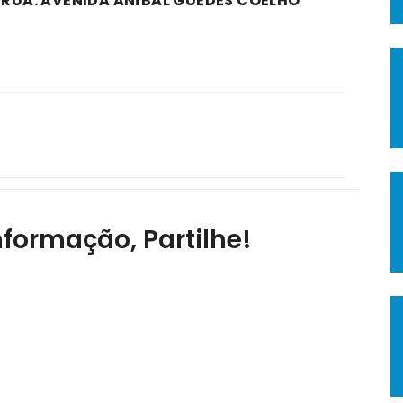
A RUA: AVENIDA ANÍBAL GUEDES COELHO
nformação, Partilhe!