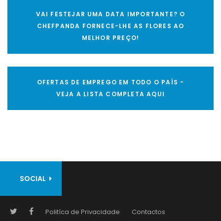
VAI FESTEJAR UMA DATA IMPORTANTE? O
CHEFPANDA FORNECE-LHE AS FLORES AO
MELHOR PREÇO!
OFERTAS DE EMPREGO EM TODO O PAÍS -
VEJA A LISTA COMPLETA AQUI
SOCIAL
Politíca de Privacidade
Contactos