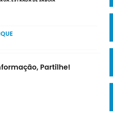
 RUA: ESTRADA DE SABÓIA
IQUE
nformação, Partilhe!