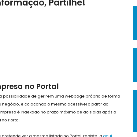
nformação, Partilhe!
mpresa no Portal
e a possibilidade de gerirem uma webpage própria de forma
eu negócio, e colocando o mesmo acessível a partir da
empresa é indexado no prazo máximo de dois dias após a
no Portal.
pretende ver a mesma listada no Portal, registe-a
aqui
.