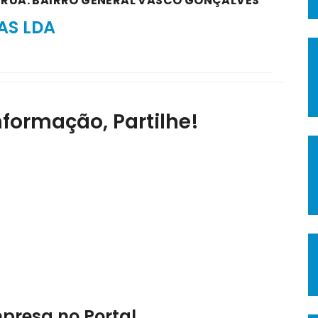
A RUA: BAIRRO GENERAL VASCO GONÇALVES
AS LDA
nformação, Partilhe!
mpresa no Portal