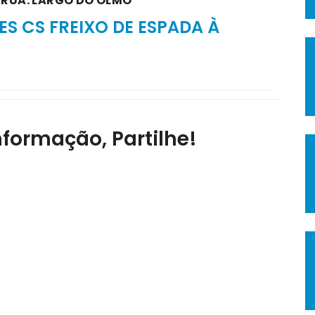
A RUA: LARGO DO OLMO
S CS FREIXO DE ESPADA À
nformação, Partilhe!