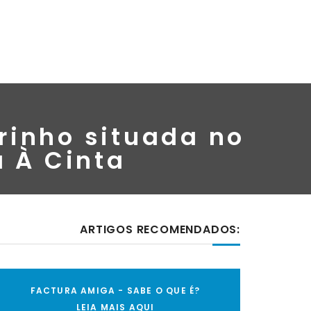
rinho situada no
a À Cinta
ARTIGOS RECOMENDADOS:
FACTURA AMIGA - SABE O QUE É?
LEIA MAIS AQUI