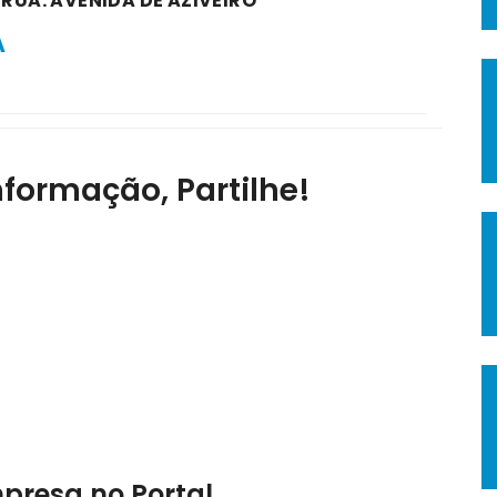
 RUA: AVENIDA DE AZIVEIRO
A
nformação, Partilhe!
mpresa no Portal