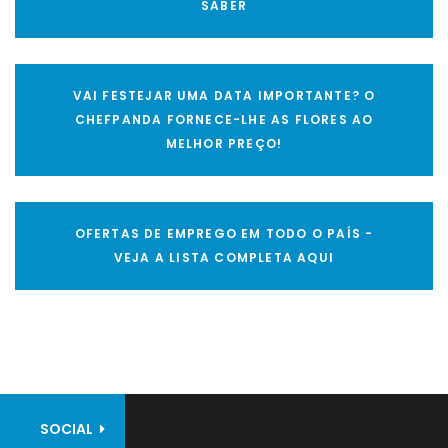
SABER
VAI FESTEJAR UMA DATA IMPORTANTE? O
CHEFPANDA FORNECE-LHE AS FLORES AO
MELHOR PREÇO!
OFERTAS DE EMPREGO EM TODO O PAÍS -
VEJA A LISTA COMPLETA AQUI
SOCIAL