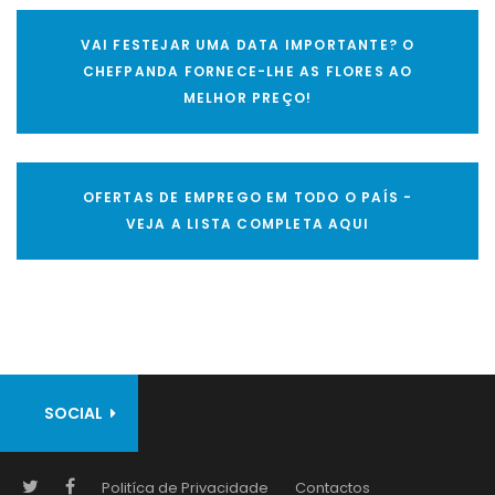
VAI FESTEJAR UMA DATA IMPORTANTE? O
CHEFPANDA FORNECE-LHE AS FLORES AO
MELHOR PREÇO!
OFERTAS DE EMPREGO EM TODO O PAÍS -
VEJA A LISTA COMPLETA AQUI
SOCIAL
Politíca de Privacidade
Contactos