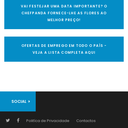
VAI FESTEJAR UMA DATA IMPORTANTE? O
CHEFPANDA FORNECE-LHE AS FLORES AO
MELHOR PREÇO!
OFERTAS DE EMPREGO EM TODO O PAÍS -
VEJA A LISTA COMPLETA AQUI
SOCIAL
Politíca de Privacidade
Contactos