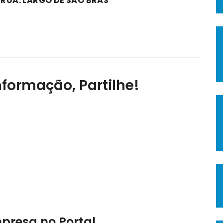
 RUA: LARGO DE SÃO BRÁS
nformação, Partilhe!
mpresa no Portal