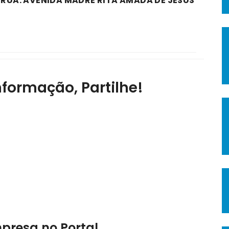
A RUA: AVENIDA MADRE RITA AMADA DE JESUS
nformação, Partilhe!
mpresa no Portal