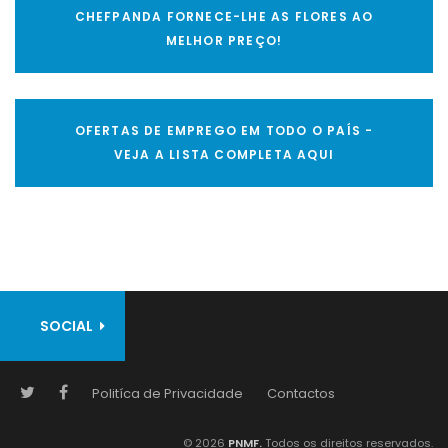
CHEFPANDA FORNECE-LHE AS FLORES AO
MELHOR PREÇO!
OFERTAS DE EMPREGO EM TODO O PAÍS -
VEJA A LISTA COMPLETA AQUI
SOCIAL
Politíca de Privacidade
Contactos
© 2026
PNMF.
Todos os direitos reservados.