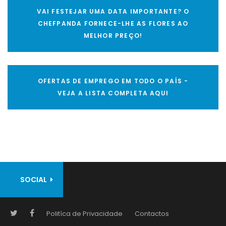
VAI FESTEJAR UMA DATA IMPORTANTE? O
CHEFPANDA FORNECE-LHE AS FLORES AO
MELHOR PREÇO!
OFERTAS DE EMPREGO EM TODO O PAÍS -
VEJA A LISTA COMPLETA AQUI
SOCIAL
Politíca de Privacidade
Contactos