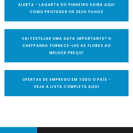
ALERTA - LAGARTA DO PINHEIRO SAIBA AQUI
COMO PROTEGER OS SEUS FILHOS
VAI FESTEJAR UMA DATA IMPORTANTE? O
CHEFPANDA FORNECE-LHE AS FLORES AO
MELHOR PREÇO!
OFERTAS DE EMPREGO EM TODO O PAÍS -
VEJA A LISTA COMPLETA AQUI