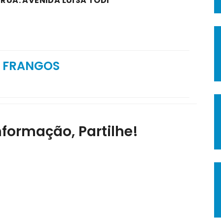
 RUA: AVENIDA LUÍSA TODI
S FRANGOS
nformação, Partilhe!