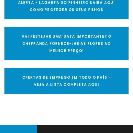
ALERTA - LAGARTA DO PINHEIRO SAIBA AQUI
COMO PROTEGER OS SEUS FILHOS
VAI FESTEJAR UMA DATA IMPORTANTE? O
CHEFPANDA FORNECE-LHE AS FLORES AO
MELHOR PREÇO!
OFERTAS DE EMPREGO EM TODO O PAÍS -
VEJA A LISTA COMPLETA AQUI