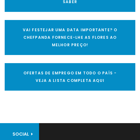
SABER
VAI FESTEJAR UMA DATA IMPORTANTE? O
CHEFPANDA FORNECE-LHE AS FLORES AO
MELHOR PREÇO!
OFERTAS DE EMPREGO EM TODO O PAÍS -
VEJA A LISTA COMPLETA AQUI
SOCIAL