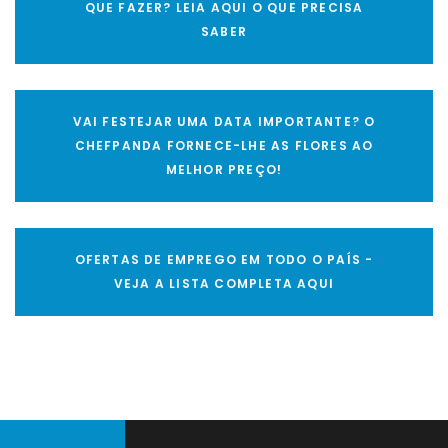
QUE FAZER? LEIA AQUI O QUE PRECISA
SABER
VAI FESTEJAR UMA DATA IMPORTANTE? O
CHEFPANDA FORNECE-LHE AS FLORES AO
MELHOR PREÇO!
OFERTAS DE EMPREGO EM TODO O PAÍS -
VEJA A LISTA COMPLETA AQUI