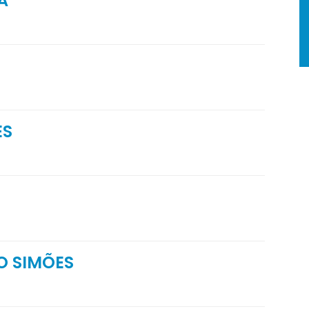
A
ES
O SIMÕES