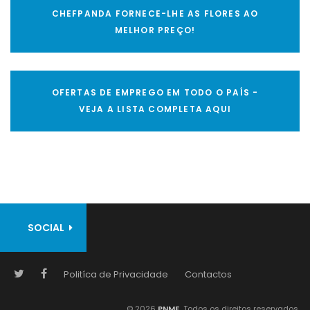
CHEFPANDA FORNECE-LHE AS FLORES AO
MELHOR PREÇO!
OFERTAS DE EMPREGO EM TODO O PAÍS -
VEJA A LISTA COMPLETA AQUI
SOCIAL
Politíca de Privacidade
Contactos
© 2026
PNMF.
Todos os direitos reservados.