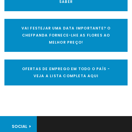
SABER
VAI FESTEJAR UMA DATA IMPORTANTE? O
CHEFPANDA FORNECE-LHE AS FLORES AO
MELHOR PREÇO!
OFERTAS DE EMPREGO EM TODO O PAÍS -
VEJA A LISTA COMPLETA AQUI
SOCIAL