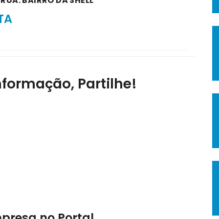
 RUA: BAIRRO DA SHELL
TA
nformação, Partilhe!
mpresa no Portal