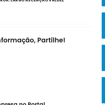
A RUA: LARGO ASCENÇÃO VALDEZ
nformação, Partilhe!
mpresa no Portal