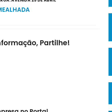
RUA: AVENIDA 25 DE ABRIL
 MEALHADA
nformação, Partilhe!
mpresa no Portal