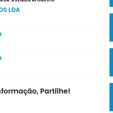
RUA: AVENIDA AFONSO III
OS LDA
A
A
nformação, Partilhe!