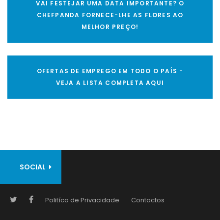
VAI FESTEJAR UMA DATA IMPORTANTE? O
CHEFPANDA FORNECE-LHE AS FLORES AO
MELHOR PREÇO!
OFERTAS DE EMPREGO EM TODO O PAÍS -
VEJA A LISTA COMPLETA AQUI
SOCIAL
Politíca de Privacidade
Contactos